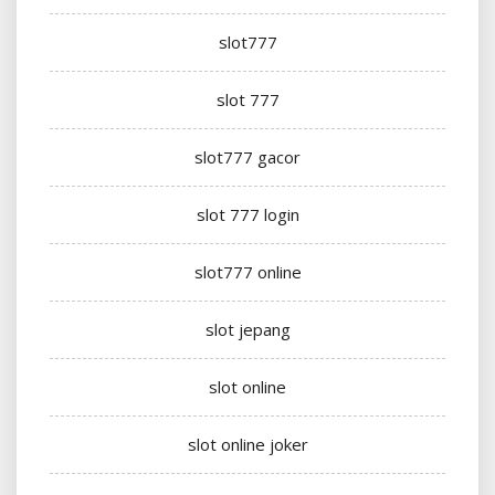
slot777
slot 777
slot777 gacor
slot 777 login
slot777 online
slot jepang
slot online
slot online joker