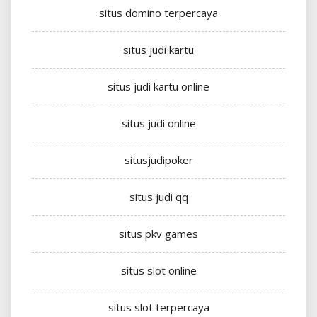
situs domino terpercaya
situs judi kartu
situs judi kartu online
situs judi online
situsjudipoker
situs judi qq
situs pkv games
situs slot online
situs slot terpercaya