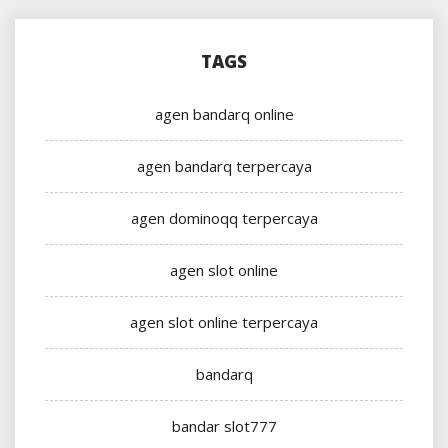
TAGS
agen bandarq online
agen bandarq terpercaya
agen dominoqq terpercaya
agen slot online
agen slot online terpercaya
bandarq
bandar slot777