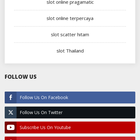
slot online pragamatic
slot online terpercaya
slot scatter hitam
slot Thailand
FOLLOW US
Follow Us On Facebook
Follow Us On Twitter
Subscribe Us On Youtube