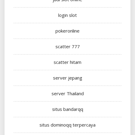
login slot
pokeronline
scatter 777
scatter hitam
server jepang
server Thailand
situs bandarqq
situs dominoqq terpercaya