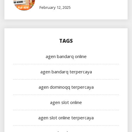
February 12, 2025
TAGS
agen bandarq online
agen bandarq terpercaya
agen dominoqq terpercaya
agen slot online
agen slot online terpercaya