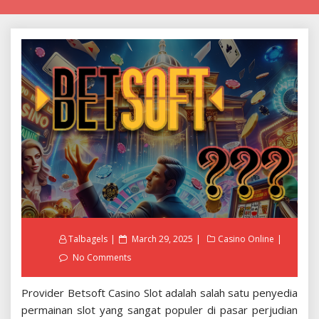
Posted
Talbagels
March 29, 2025
Casino Online
on
No Comments
Provider Betsoft Casino Slot adalah salah satu penyedia
permainan slot yang sangat populer di pasar perjudian