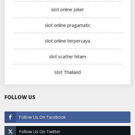
slot online joker
slot online pragamatic
slot online terpercaya
slot scatter hitam
slot Thailand
FOLLOW US
Follow Us On Facebook
Follow Us On Twitter