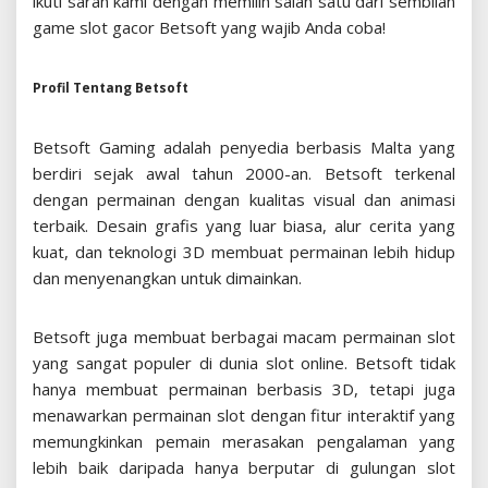
ikuti saran kami dengan memilih salah satu dari sembilan
game slot gacor Betsoft yang wajib Anda coba!
Profil Tentang Betsoft
Betsoft Gaming adalah penyedia berbasis Malta yang
berdiri sejak awal tahun 2000-an. Betsoft terkenal
dengan permainan dengan kualitas visual dan animasi
terbaik. Desain grafis yang luar biasa, alur cerita yang
kuat, dan teknologi 3D membuat permainan lebih hidup
dan menyenangkan untuk dimainkan.
Betsoft juga membuat berbagai macam permainan slot
yang sangat populer di dunia slot online. Betsoft tidak
hanya membuat permainan berbasis 3D, tetapi juga
menawarkan permainan slot dengan fitur interaktif yang
memungkinkan pemain merasakan pengalaman yang
lebih baik daripada hanya berputar di gulungan slot