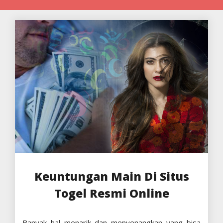
Keuntungan Main Di Situs
Togel Resmi Online
Banyak hal menarik dan menyenangkan yang bisa