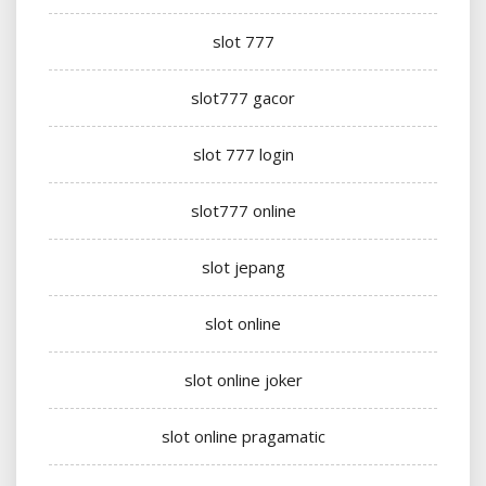
slot 777
slot777 gacor
slot 777 login
slot777 online
slot jepang
slot online
slot online joker
slot online pragamatic