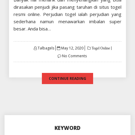
dirasakan penjudi jika pasang taruhan di situs togel
resmi online. Perjudian togel ialah perjudian yang
sederhana namun menawarkan imbalan super
besar. Anda bisa…
Posted
Talbagels
May 12, 2020
Togel Online
on
No Comments
CONTINUE READING
KEYWORD