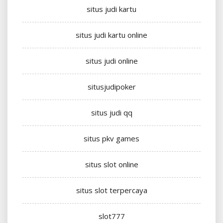
situs judi kartu
situs judi kartu online
situs judi online
situsjudipoker
situs judi qq
situs pkv games
situs slot online
situs slot terpercaya
slot777