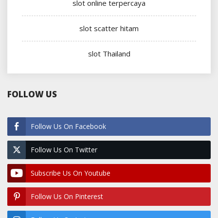
slot online terpercaya
slot scatter hitam
slot Thailand
FOLLOW US
Follow Us On Facebook
Follow Us On Twitter
Subscribe Us On Youtube
Follow Us On Pinterest