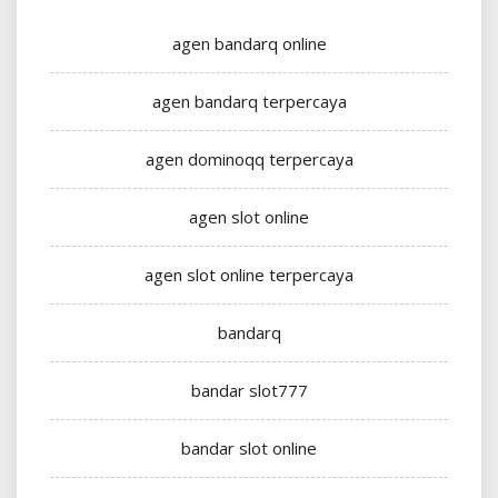
agen bandarq online
agen bandarq terpercaya
agen dominoqq terpercaya
agen slot online
agen slot online terpercaya
bandarq
bandar slot777
bandar slot online