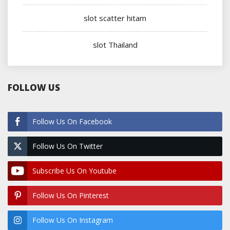
slot scatter hitam
slot Thailand
FOLLOW US
Follow Us On Facebook
Follow Us On Twitter
Subscribe Us On Youtube
Follow Us On Pinterest
Follow Us On Instagram