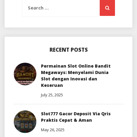
Search
Search
for:
RECENT POSTS
Permainan Slot Online Bandit
Megaways: Menyelami Dunia
Slot dengan Inovasi dan
Keseruan
July 25, 2025
Slot777 Gacor Deposit Via Qris
Praktis Cepat & Aman
May 26, 2025