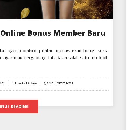
 Online Bonus Member Baru
s dan agen dominoqq online menawarkan bonus serta
agar mau bergabung. Ini adalah salah satu nilai lebih
021
No Comments
Kartu Online
INUE READING