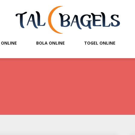
 ONLINE
BOLA ONLINE
TOGEL ONLINE