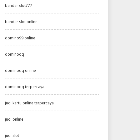
bandar slot777
bandar slot online
domino99 online
dominoqq
dominoqq online
dominoqq terpercaya
judi kartu online terpercaya
judi online
judi slot