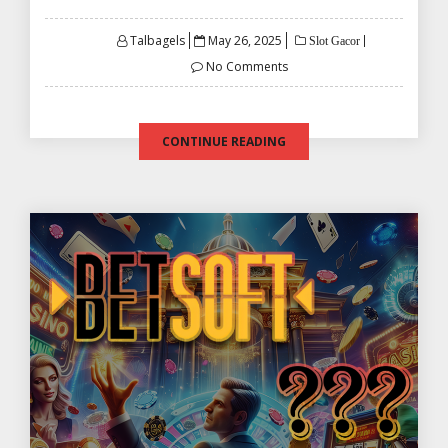
Posted
Talbagels
May 26, 2025
Slot Gacor
on
No Comments
CONTINUE READING