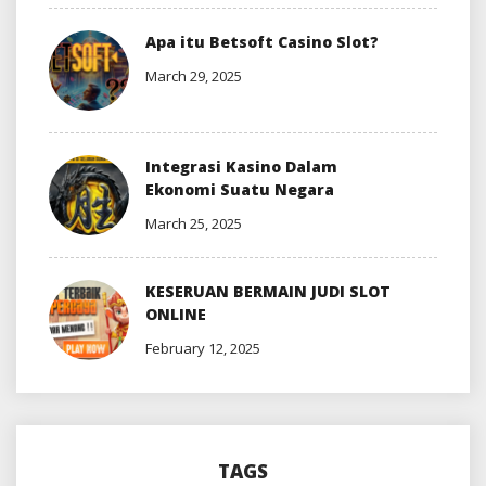
Apa itu Betsoft Casino Slot?
March 29, 2025
Integrasi Kasino Dalam
Ekonomi Suatu Negara
March 25, 2025
KESERUAN BERMAIN JUDI SLOT
ONLINE
February 12, 2025
TAGS