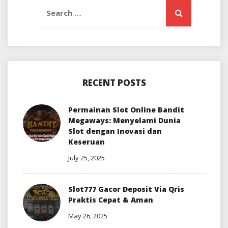
Search
Search
for:
RECENT POSTS
Permainan Slot Online Bandit
Megaways: Menyelami Dunia
Slot dengan Inovasi dan
Keseruan
July 25, 2025
Slot777 Gacor Deposit Via Qris
Praktis Cepat & Aman
May 26, 2025