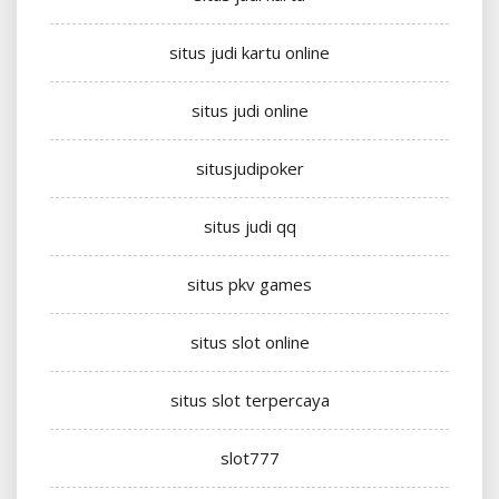
situs judi kartu online
situs judi online
situsjudipoker
situs judi qq
situs pkv games
situs slot online
situs slot terpercaya
slot777