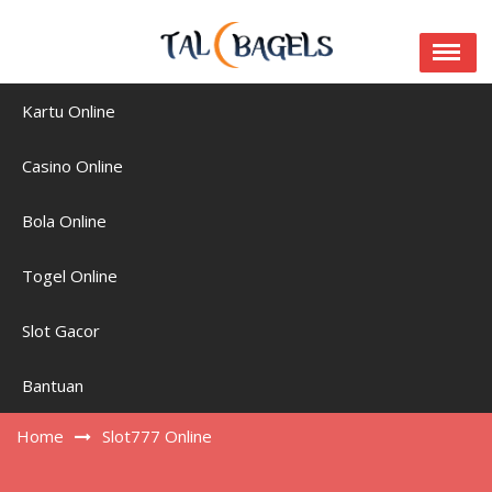
Skip
to
content
Kartu Online
KARTU ONLINE
CASINO ONLINE
Casino Online
BOLA ONLINE
TOGEL ONLINE
Bola Online
SLOT GACOR
BANTUAN
Togel Online
Slot Gacor
Tag:
Slot777 Online
Bantuan
Home
Slot777 Online