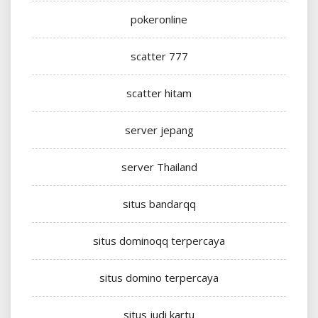
pokeronline
scatter 777
scatter hitam
server jepang
server Thailand
situs bandarqq
situs dominoqq terpercaya
situs domino terpercaya
situs judi kartu