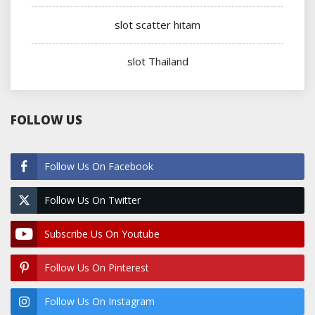
slot scatter hitam
slot Thailand
FOLLOW US
Follow Us On Facebook
Follow Us On Twitter
Subscribe Us On Youtube
Follow Us On Pinterest
Follow Us On Instagram