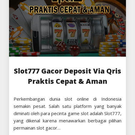
Slot777 Gacor Deposit Via Qris
Praktis Cepat & Aman
Perkembangan dunia slot online di Indonesia
semakin pesat. Salah satu platform yang banyak
diminati oleh para pecinta game slot adalah Slot777,
yang dikenal karena menawarkan berbagai pilihan
permainan slot gacor…