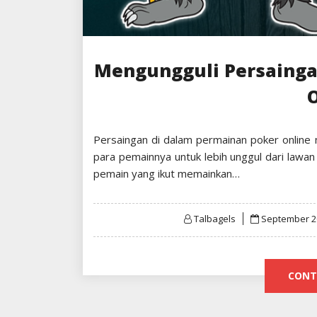
Mengungguli Persainga
O
Persaingan di dalam permainan poker online 
para pemainnya untuk lebih unggul dari lawan 
pemain yang ikut memainkan…
Posted
Talbagels
September 2
on
CONT