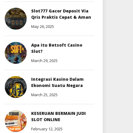
Slot777 Gacor Deposit Via
Qris Praktis Cepat & Aman
May 26, 2025
Apa itu Betsoft Casino
Slot?
March 29, 2025
Integrasi Kasino Dalam
Ekonomi Suatu Negara
March 25, 2025
KESERUAN BERMAIN JUDI
SLOT ONLINE
February 12, 2025