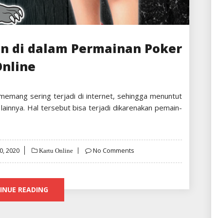
n di dalam Permainan Poker
nline
memang sering terjadi di internet, sehingga menuntut
lainnya. Hal tersebut bisa terjadi dikarenakan pemain-
0, 2020
No Comments
Kartu Online
INUE READING