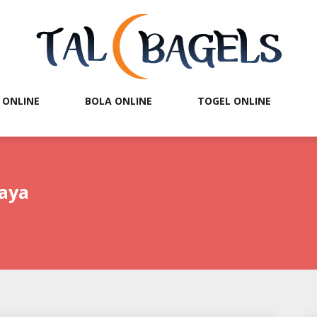
 ONLINE
BOLA ONLINE
TOGEL ONLINE
caya