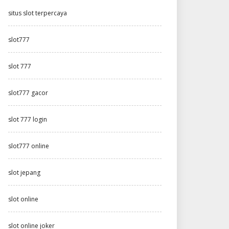
situs slot terpercaya
slot777
slot 777
slot777 gacor
slot 777 login
slot777 online
slot jepang
slot online
slot online joker