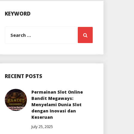
KEYWORD
Search
Search
for:
RECENT POSTS
Permainan Slot Online
Bandit Megaways:
Menyelami Dunia Slot
dengan Inovasi dan
Keseruan
July 25, 2025