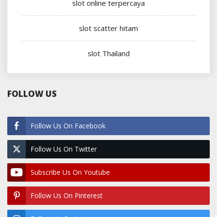
slot online terpercaya
slot scatter hitam
slot Thailand
FOLLOW US
Follow Us On Facebook
Follow Us On Twitter
Subscribe Us On Youtube
Follow Us On Pinterest