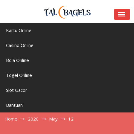
Skip
to
content
Kartu Online
KARTU ONLINE
CASINO ONLINE
Casino Online
BOLA ONLINE
TOGEL ONLINE
Bola Online
SLOT GACOR
BANTUAN
Togel Online
Slot Gacor
Day:
May 12, 2020
Bantuan
Home
2020
May
12