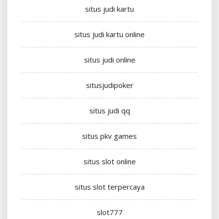
situs judi kartu
situs judi kartu online
situs judi online
situsjudipoker
situs judi qq
situs pkv games
situs slot online
situs slot terpercaya
slot777